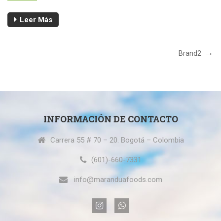
Leer Más
Navegación
Próximo
Brand2
Post
de
entradas
INFORMACIÓN DE CONTACTO
Carrera 55 # 70 – 20. Bogotá – Colombia
(601)-660-7331
info@maranduafoods.com