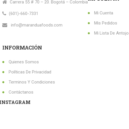
Carrera 55 # 70 – 20. Bogotá – Colombia
Mi Cuenta
(601)-660-7331
Mis Pedidos
info@maranduafoods.com
Mi Lista De Antoj
INFORMACIÓN
Quienes Somos
Políticas De Privacidad
Terminos Y Condiciones
Contáctanos
INSTAGRAM