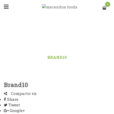
0
BRAND10
INICIO
/
LOGO
/
BRAND10
Brand10
Compartir en:
Share
Tweet
Google+