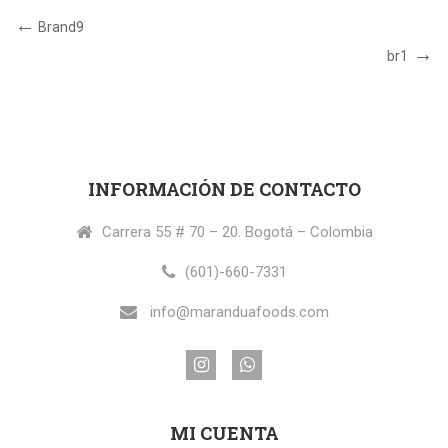
Navegación
Post
Brand9
Anterior
de
Próximo
br1
Post
entradas
INFORMACIÓN DE CONTACTO
Carrera 55 # 70 – 20. Bogotá – Colombia
(601)-660-7331
info@maranduafoods.com
MI CUENTA