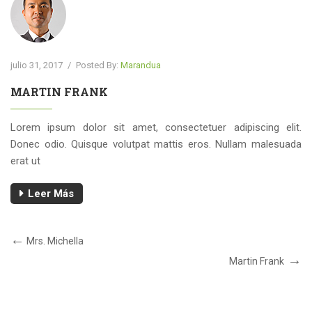
julio 31, 2017
/
Posted By:
Marandua
MARTIN FRANK
Lorem ipsum dolor sit amet, consectetuer adipiscing elit.
Donec odio. Quisque volutpat mattis eros. Nullam malesuada
erat ut
Leer Más
Navegación
Post
Mrs. Michella
Anterior
de
Próximo
Martin Frank
Post
entradas