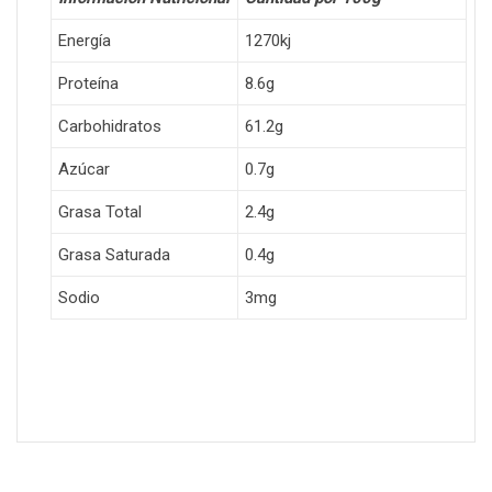
Energía
1270kj
Proteína
8.6g
Carbohidratos
61.2g
Azúcar
0.7g
Grasa Total
2.4g
Grasa Saturada
0.4g
Sodio
3mg