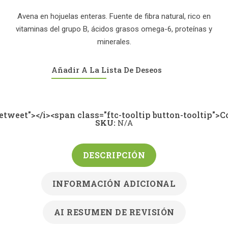
de
precios:
Avena en hojuelas enteras. Fuente de fibra natural, rico en
desde
vitaminas del grupo B, ácidos grasos omega-6, proteínas y
$4,600.00
minerales.
hasta
$132,000.00
Añadir A La Lista De Deseos
-retweet"></i><span class="ftc-tooltip button-tooltip"
SKU:
N/A
DESCRIPCIÓN
INFORMACIÓN ADICIONAL
AI RESUMEN DE REVISIÓN