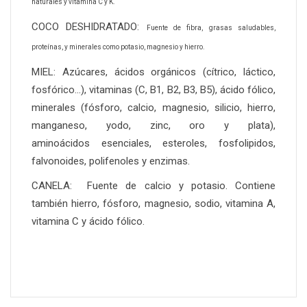
naturales y v
itamina C y K.
COCO DESHIDRATADO:
Fuente de fibra, g
rasas saludables,
p
roteínas, y m
inerales como potasio, magnesio y hierro.
MIEL: Azúcares, ácidos orgánicos (cítrico, láctico,
fosfórico…), vitaminas (C, B1, B2, B3, B5), ácido fólico,
minerales (fósforo, calcio, magnesio, silicio, hierro,
manganeso, yodo, zinc, oro y plata),
aminoácidos esenciales, esteroles, fosfolipidos,
falvonoides, polifenoles y enzimas.
CANELA: Fuente de calcio y potasio. Contiene
también hierro, fósforo, magnesio, sodio, vitamina A,
vitamina C y ácido fólico.