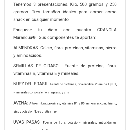
Tenemos 3 presentaciones. Kilo, 500 gramos y 250
gramos. Tres tamaños ideales para comer como
snack en cualquier momento.
Enriquece tu dieta con nuestra GRANOLA
Marandúa®. Sus componentes te aportan:
ALMENDRAS: Calcio, fibra, proteínas, vitaminas, hierro
y aminoácidos.
SEMILLAS DE GIRASOL: Fuente de proteína, fibra,
vitaminas B, vitamina E y mineales.
NUEZ DEL BRASIL:
Fuente de proteínas, r
ica en fibra,
Vitamina E y B1,
y m
inerales como selenio, magnesio y zinc
AVENA:
Alta en fibra, p
roteínas, v
itamina B1 y B5, m
inerales como hierro,
zinc y potasio. No es glutten free
UVAS PASAS:
Fuente de fibra, p
otasio y minerales, a
ntioxidantes