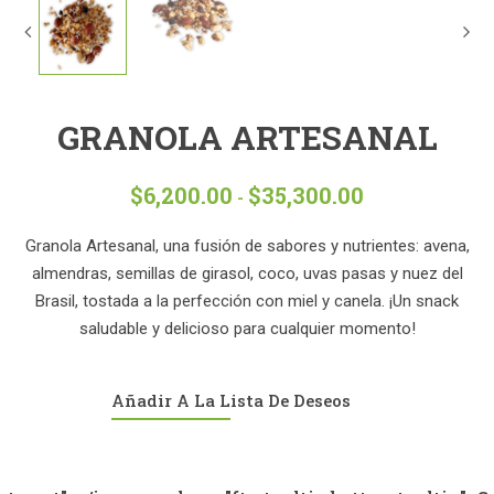
GRANOLA ARTESANAL
$
6,200.00
$
35,300.00
Rango
-
de
precios:
Granola Artesanal, una fusión de sabores y nutrientes: avena,
desde
almendras, semillas de girasol, coco, uvas pasas y nuez del
$6,200.00
Brasil, tostada a la perfección con miel y canela. ¡Un snack
hasta
saludable y delicioso para cualquier momento!
$35,300.00
Añadir A La Lista De Deseos