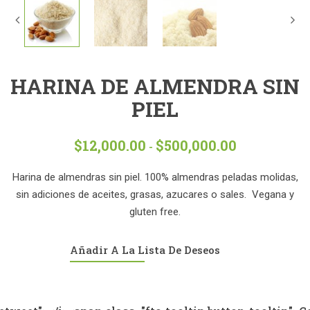
HARINA DE ALMENDRA SIN
PIEL
$
12,000.00
$
500,000.00
Rango
-
de
precios:
Harina de almendras sin piel. 100% almendras peladas molidas,
desde
sin adiciones de aceites, grasas, azucares o sales. Vegana y
$12,000.00
gluten free.
hasta
$500,000.00
Añadir A La Lista De Deseos