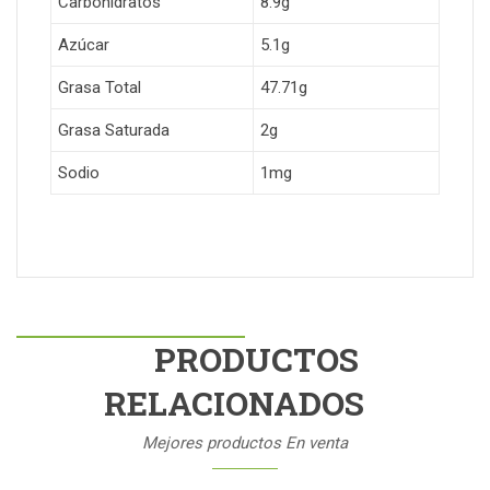
Carbohidratos
8.9g
Azúcar
5.1g
Grasa Total
47.71g
Grasa Saturada
2g
Sodio
1mg
PRODUCTOS
RELACIONADOS
Mejores productos En venta