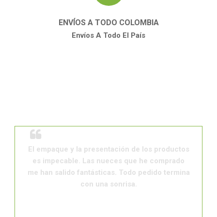
ENVÍOS A TODO COLOMBIA
Envíos A Todo El País
NUESTROS CLIENTES
RECOMIENDAN
El empaque y la presentación de los productos
es impecable. Las nueces que he comprado
me han salido fantásticas. Todo pedido termina
con una sonrisa.