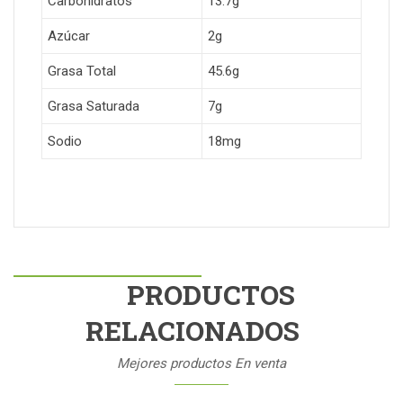
Carbohidratos
13.7g
Azúcar
2g
Grasa Total
45.6g
Grasa Saturada
7g
Sodio
18mg
PRODUCTOS
RELACIONADOS
Mejores productos En venta