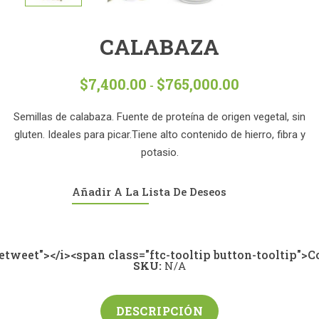
CALABAZA
$
7,400.00
$
765,000.00
Rango
-
de
precios:
Semillas de calabaza. Fuente de proteína de origen vegetal, sin
desde
gluten. Ideales para picar.Tiene alto contenido de hierro, fibra y
$7,400.00
potasio.
hasta
$765,000.00
Añadir A La Lista De Deseos
-retweet"></i><span class="ftc-tooltip button-tooltip"
SKU:
N/A
DESCRIPCIÓN